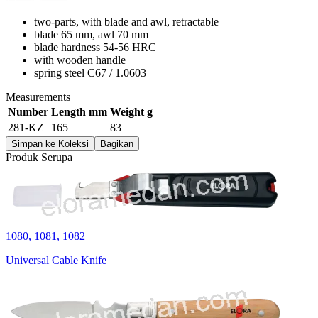
two-parts, with blade and awl, retractable
blade 65 mm, awl 70 mm
blade hardness 54-56 HRC
with wooden handle
spring steel C67 / 1.0603
Measurements
Number
Length mm
Weight g
281-KZ
165
83
Simpan ke Koleksi
Bagikan
Produk Serupa
1080, 1081, 1082
Universal Cable Knife